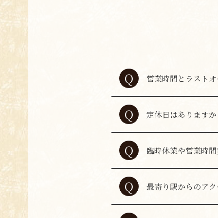
Q
営業時間とラストオ
月曜日は17:00〜23:
A
22:30（L.O.
ださい。
Q
定休日はありますか
A
定休日は不定休です
Q
臨時休業や営業時間
A
公式ホームページ、
Q
最寄り駅からのアク
A
なんば駅・日本橋駅