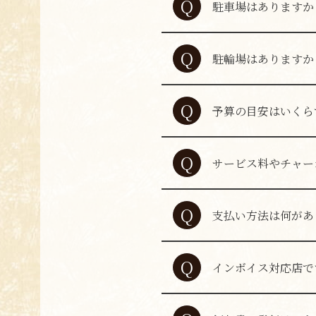
Q
駐車場はありますか
A
提携駐車場はござい
Q
駐輪場はありますか
A
提携駐輪場はござい
Q
予算の目安はいくら
A
お一人様あたりの平均予
Q
サービス料やチャー
ソースとキャベツを
A
さいますようお願い
Q
支払い方法は何があ
A
現金、クレジットカード
Q
インボイス対応店で
A
はい、インボイス制