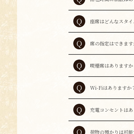
A
混雑状況により、2
Q
座席はどんなスタイ
A
全席テーブル席でご
Q
席の指定はできます
A
ご希望を承ることは
Q
喫煙席はありますか
A
全席禁煙です。
Q
Wi-Fiはありますか
A
大阪フリーWi-Fi
Q
充電コンセントはあ
A
お席に充電コンセン
Q
荷物の預かりは可能