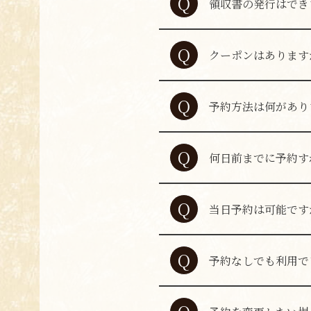
Q
領収書の発行はでき
A
はい、領収書の発行
Q
クーポンはあります
A
各グルメサイトや媒
Q
予約方法は何があり
A
公式ホームページや
Q
何日前までに予約す
A
コースをご希望の場
Q
当日予約は可能です
A
はい、当日のご予約
Q
予約なしでも利用で
A
はい、ご利用いただ