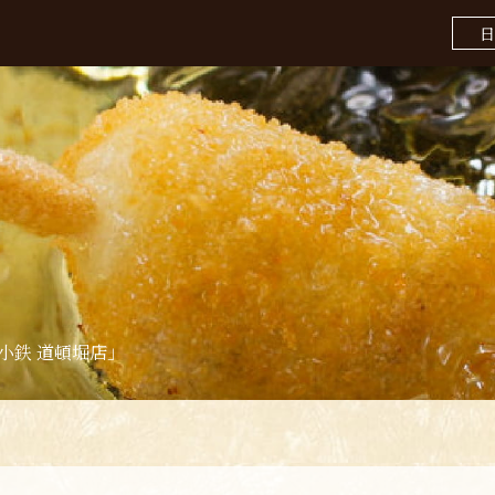
日
小鉄 道頓堀店」