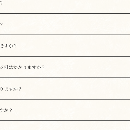
？
ません。お車でお越しの際は、近隣のコインパーキング等をご
？
ません。近隣の駐輪場をご利用ください。
ですか？
算は2,000〜3,000円程度です。
ジ料はかかりますか？
お通しとしてご提供しており、お一人様220円（税込）を頂戴
いたします。
りますか？
、PayPay、Global PAYをご利用いただけます。
すか？
度に対応しております。