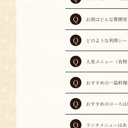
お荷物のお預かりは
A
をお願いいたします
Q
お店はどんな雰囲気
A
活気のある、にぎや
Q
どのような利用シー
観光でのお食事はも
A
がございましたらス
Q
人気メニュー（名物
A
定番の串カツはもち
Q
おすすめの一品料理
A
小鉄名物の焼き枝豆
Q
おすすめのコースは
どのコースもおすす
A
ください。
Q
ランチメニューはあ