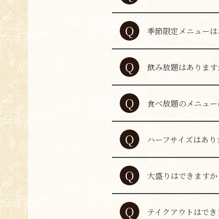
A
ランチメニューはご
Q
季節限定メニューは
A
期間限定メニューを
Q
飲み放題はあります
A
飲み放題はコースに
Q
食べ放題のメニュー
A
食べ放題メニューは
Q
ハーフサイズはあり
A
ハーフサイズのご用
Q
大盛りはできますか
A
大盛り対応は行って
Q
テイクアウトはでき