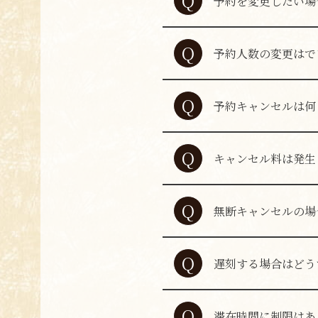
Q
予約を変更したい場
A
予約内容を変更され
Q
予約人数の変更はで
A
はい、変更可能です
Q
予約キャンセルは何
A
ご予約のキャンセル
Q
キャンセル料は発生
A
ご予約内容や人数に
Q
無断キャンセルの場
無断キャンセルは他
A
きない場合がござい
Q
遅刻する場合はどう
遅れる場合はお電話
A
合がございます。
Q
滞在時間に制限はあ