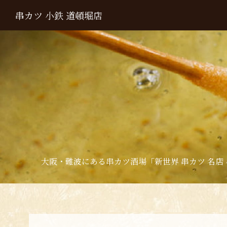
串カツ 小鉄 道頓堀店
大阪・難波にある串カツ酒場「新世界 串カツ 名店 