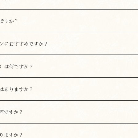
可能です。ただし、紛失・破損等の責任は負いかねますので、
。
ですか？
かで大阪らしい雰囲気のお店です。楽しい時間をお過ごしくだ
ンにおすすめですか？
ちろん、友人同士のお食事や各種ご宴会など、幅広いシーンで
タッフまでご相談ください。
）は何ですか？
ろん、どて焼きも人気です。
はありますか？
、親鳥のたたき、唐揚げがおすすめです。
何ですか？
めです。お客様のご要望に合わせた内容のご相談も可能ですの
りますか？