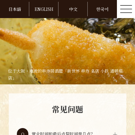
日本語
ENGLISH
中文
한국어
位于大阪・难波的串炸居酒屋「新世界 串炸 名店 小铁 道顿堀
店」
常见问题
周一为17:00～23:30（最后点餐23:00），周
二至周六为11:30～23:30（最后点餐23:00），
营业时间和最后点餐时间是几点？
Q