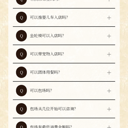
店内没有专用换尿布空间。如有需要，请咨询
A
工作人员。
可以推婴儿车入店吗？
Q
可以推婴儿车入店。但前往店铺需要走楼梯，
A
请注意安全。
坐轮椅可以入店吗？
Q
可以入店，但前往店铺需要走楼梯。来店前建
A
议先咨询店铺。
可以带宠物入店吗？
Q
非常抱歉，店内不允许携带宠物。我们可根据
A
情况为您介绍附近可携带宠物的店铺。
可以团体用餐吗？
Q
可以，最多可接待100位客人。
A
可以包场吗？
Q
可以咨询包场事宜。详情请联系工作人员。
A
包场从几位开始可以咨询？
Q
10位以上即可咨询包场。
A
包场有最低消费金额吗？
Q