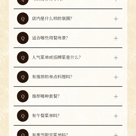
可以寄存行李。但如发生遗失或损坏，本店无
A
法承担责任，贵重物品请自行保管。
店内是什么样的氛围？
Q
店内气氛热闹活泼，充满大阪风情。欢迎在此
A
度过愉快时光。
适合哪些用餐场景？
Q
不仅适合观光用餐，也适合朋友聚餐及各类宴
A
会。若有需求，欢迎咨询工作人员。
人气菜单或招牌菜是什么？
Q
经典串炸很受欢迎，此外大阪名物炖牛筋也很
A
受客人喜爱。
有推荐的单点料理吗？
Q
推荐小铁名物烤毛豆、亲鸡肉刺身风炙烧以及
A
炸鸡。
推荐哪种套餐？
Q
每种套餐都值得推荐。也可根据客人的需求进
A
行内容咨询，欢迎向工作人员询问。
有午餐菜单吗？
Q
本店没有午餐菜单。
A
有季节限定菜单吗？
Q