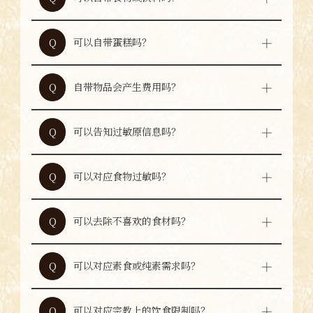
请勿自带食物或饮料。
A
可以自带蛋糕吗？
Q
仅可自带蛋糕。请提前咨询工作人员。
A
自带物品会产生费用吗？
Q
如携带蛋糕以外的物品，或在工作人员说明后
A
未能配合，可能会收取自带费用。
可以告知过敏原信息吗？
Q
串炸的面衣中使用小麦粉、鸡蛋和牛奶。如有
A
过敏，请提前告知工作人员。
可以对应食物过敏吗？
Q
本店会在可对应范围内尽力安排。请至少提前
A
一天联系。
可以去除不喜欢的食材吗？
Q
本店会在可对应范围内尽力安排。点餐时请告
A
知工作人员。
可以对应素食或纯素需求吗？
Q
本店会在可对应范围内尽力安排。请至少提前
A
一天联系。
可以对应宗教上的饮食限制吗？
Q