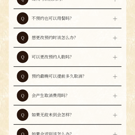
可以。当天预约将根据座位空余情况安排。
A
不预约也可以用餐吗？
Q
可以。根据店内拥挤情况，可能需要等候。
A
想更改预约时该怎么办？
Q
如需更改预约内容，建议通过电话联系本店，
A
以便更顺利地处理。
可以更改预约人数吗？
Q
可以。如需更改人数，请尽早通过电话联系本
A
店。
预约最晚可以提前多久取消？
Q
如需取消预约，请至少提前一天联系本店。
A
会产生取消费用吗？
Q
根据预约内容和人数，可能会产生取消费用。
A
无故未到会影响其他客人的安排。可能会收取
如果无故未到会怎样？
Q
取消费用，或今后无法接受预约。请务必提前
A
联系本店。
如果会迟到该怎么办？
Q