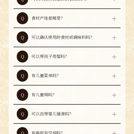
本店会在可对应范围内尽力安排。请至少提前
A
一天联系。
食材产地是哪里？
Q
食材产地因品项而异，详情请咨询工作人员。
A
可以确认使用的食材或调味料吗？
Q
本店会在可说明范围内进行介绍。但涉及配方
A
或进货等部分信息，可能无法公开。
可以带孩子用餐吗？
Q
可以带孩子用餐。由于本店为居酒屋，部分时
A
段店内可能较为热闹，敬请理解。
有儿童菜单吗？
Q
本店没有儿童菜单。
A
有儿童椅吗？
Q
有儿童椅。但儿童椅没有安全带，使用时请多
A
加注意。
可以自带婴儿辅食吗？
Q
可以自带婴儿辅食。如需加热或热水，请随时
A
告知工作人员。
有换尿布空间吗？
Q