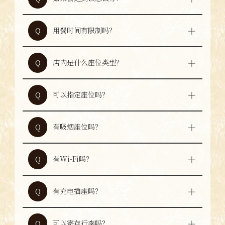
如会迟到，请通过电话联系本店。若未联系且
A
迟到超过15分钟，预约可能会被自动取消。
用餐时间有限制吗？
Q
根据店内拥挤情况，可能会采用2小时制，敬
A
请理解。
店内是什么座位类型？
Q
店内全部为桌席。
A
可以指定座位吗？
Q
可以提出座位希望，但根据其他预约情况，可
A
能无法完全满足。
有吸烟座位吗？
Q
店内全席禁烟。
A
有Wi-Fi吗？
Q
可使用大阪免费Wi-Fi。
A
有充电插座吗？
Q
座位处没有充电插座。如需充电，请咨询工作
A
人员。
可以寄存行李吗？
Q