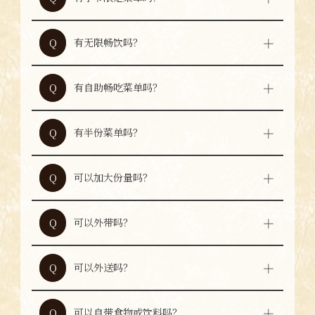
某些时期会提供期间限定菜单，详情请咨询工
A
作人员。
有无限畅饮吗？
Q
套餐中包含无限畅饮。如希望单点无限畅饮，
A
请咨询工作人员。
有自助畅吃菜单吗？
Q
本店没有畅吃菜单。
A
有半份菜单吗？
Q
没有半份菜单。
A
可以加大份量吗？
Q
本店不提供加大份量服务。
A
可以外带吗？
Q
可以外带。但根据店内拥挤情况，可能无法受
A
理。
可以外送吗？
Q
本店不提供外送服务。
A
可以自带食物或饮料吗？
Q