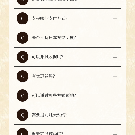
本店会提供酱汁与卷心菜作为小菜，每位收取
A
220日圆（含税）。感谢您的理解。
支持哪些支付方式？
Q
可使用现金、信用卡、PayPay、Global PAY
A
付款。
是否支持日本发票制度？
Q
是的，本店支持日本发票制度。
A
可以开具收据吗？
Q
是的，可以开具收据。
A
有优惠券吗？
Q
各美食平台或媒体可能会发布优惠券，来店前
A
请确认相关平台。
可以通过哪些方式预约？
Q
可通过官方网站、各美食平台进行网络预约，
A
也可通过电话预约。
需要提前几天预约？
Q
如需预约套餐，建议至少提前一天预约。
A
当天可以预约吗？
Q