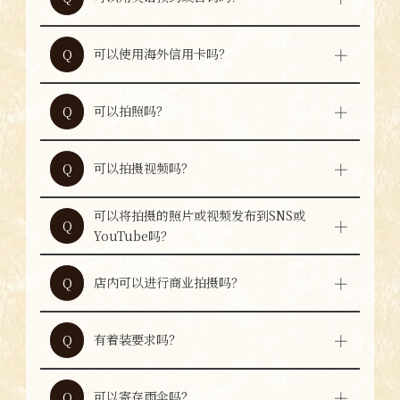
仅在有可对应英语的工作人员在店时可以协助
A
处理。
可以使用海外信用卡吗？
Q
部分海外信用卡可能无法使用。使用前请向店
A
铺确认。
可以拍照吗？
Q
可以，欢迎拍照。请注意不要影响周围客人。
A
可以拍摄视频吗？
Q
可以拍摄视频。请注意不要影响周围客人。
A
可以将拍摄的照片或视频发布到SNS或
Q
可以，欢迎发布。发布时请注意不要拍到其他
YouTube吗？
A
客人。
店内可以进行商业拍摄吗？
Q
如需商业拍摄，请提前咨询店铺。
A
有着装要求吗？
Q
没有特别的着装要求。只要是一般合适的服
A
装，便可轻松用餐。
可以寄存雨伞吗？
Q