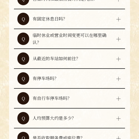
周日为11:30～22:30（最后点餐22:00）。连休
A
等期间营业时间可能有所变动，最新信息请咨
有固定休息日吗？
Q
询店铺。
本店为不定休。
A
临时休业或营业时间变更可以在哪里确
Q
可通过官方网站、各美食平台或SNS确认。最
认？
A
新信息也欢迎直接咨询店铺。
从最近的车站如何前往？
Q
从与难波站、日本桥站直通的Namba Walk
A
B22出口步行约3分钟即可到达。
有停车场吗？
Q
本店没有合作停车场。开车前来的客人请使用
A
附近的收费停车场。
有自行车停车场吗？
Q
本店没有合作自行车停车场，请使用附近的自
A
行车停车设施。
人均预算大约是多少？
Q
人均预算约为2,000～3,000日圆。
A
是否收取服务费或座位费？
Q