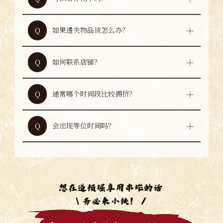
店内设有伞架。如发生遗失等情况，本店无法
A
承担责任，请自行判断使用。
如果遗失物品该怎么办？
Q
如发现有遗失物品，请联系店铺。确认后会为
A
您说明。
如何联系店铺？
Q
通过电话联系会更加顺利。
A
通常哪个时间段比较拥挤？
Q
19:00～20:00左右通常较为拥挤。
A
会出现等位时间吗？
Q
大型连休等拥挤时期可能会出现等位。为顺利
A
用餐，建议提前预约。