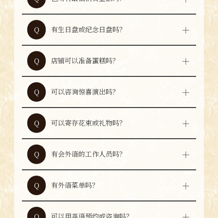
没有固定的最低消费金额。请根据人数和使用
A
内容咨询本店。
有生日盘或纪念日盘吗？
Q
本店没有生日盘或纪念日盘。
A
店铺可以准备蛋糕吗？
Q
本店无法代为准备蛋糕。
A
可以咨询惊喜演出吗？
Q
可在可对应范围内进行咨询。请提前联系工作
A
人员。
可以寄存花束或礼物吗？
Q
可以寄存。请提前告知工作人员。
A
有会外语的工作人员吗？
Q
有时会有可对应外语的工作人员，但并非随时
A
在店。
有外语菜单吗？
Q
有英语、韩语、中文菜单。
A
可以用英语预约或咨询吗？
Q